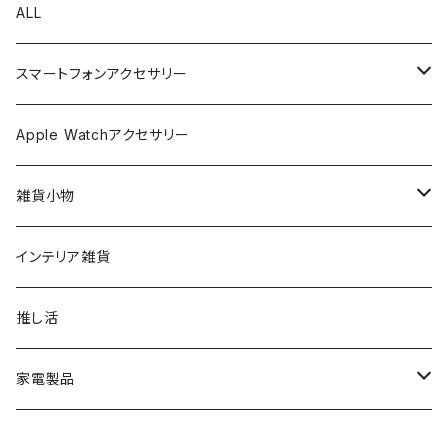
ALL
スマートフォンアクセサリー
iPhone ケース
Apple Watchアクセサリー
ショルダーストラップ
雑貨小物
ハンドストラップ
バッグ
インテリア雑貨
AC充電器
ポーチ
推し活
ワイヤレスチャージャー
家電製品
ストラップアダプター
季節家電