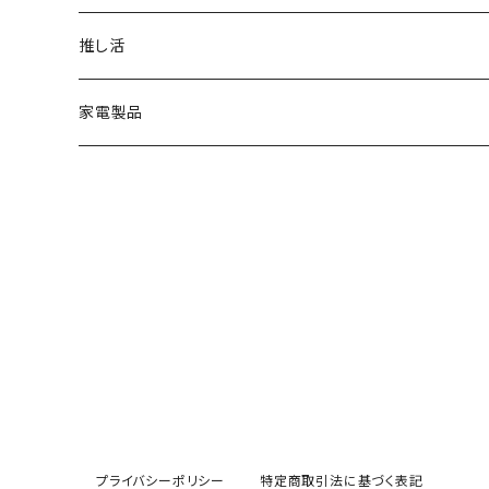
AC充電器
ポーチ
推し活
ワイヤレスチャージャー
家電製品
ストラップアダプター
季節家電
ケーブル
モバイルバッテリー
プライバシーポリシー
特定商取引法に基づく表記