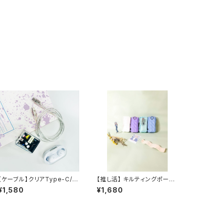
【ケーブル】クリアType-C/T
【推し活】 キルティングポー
ype-C ケーブル 1.0m U
チ アクリルスタンドケース
¥1,580
¥1,680
SB Power Delivery対応
S 推し活 コスメポーチ
急速充電 データ転送対応
ガジェットケース
クリア スケルトン 透明