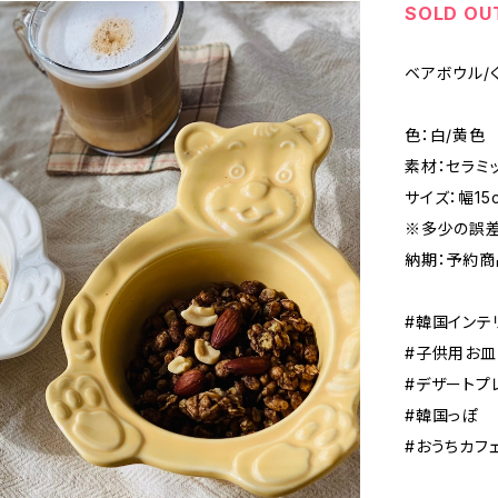
SOLD OU
ベアボウル/
色：白/黄色
素材：セラミ
サイズ：幅15c
※多少の誤差
納期：予約商
#韓国インテ
#子供用お皿
#デザートプ
#韓国っぽ
#おうちカフ