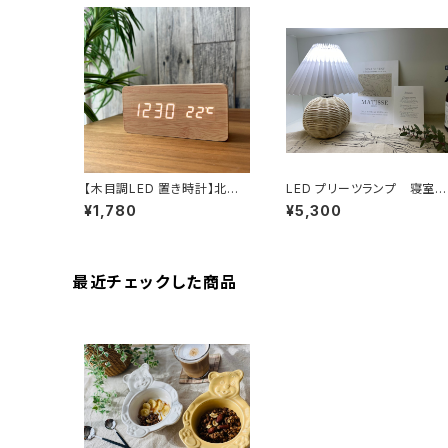
【木目調LED 置き時計】北欧
LED プリーツランプ 寝室
ナチュラルインテリア デジタル
韓国インテリア
¥1,780
¥5,300
時計 お洒落 アラーム 卓上 日
付 温度 クロック 2WAY 振動
最近チェックした商品