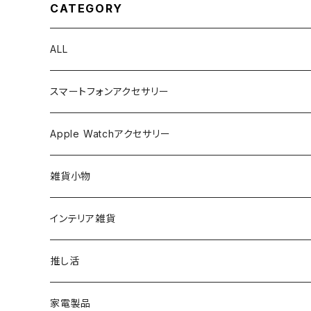
デ Y２Kファッション お
CATEGORY
洒 落女子 トレンド 人
気 デート 学生 学校 O
L
ALL
スマートフォンアクセサリー
iPhone ケース
Apple Watchアクセサリー
ショルダーストラップ
雑貨小物
ハンドストラップ
バッグ
インテリア雑貨
AC充電器
ポーチ
推し活
ワイヤレスチャージャー
家電製品