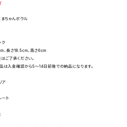
T
くまちゃんボウル
ック
m、長さ18.5cm、高さ6cm
はご了承ください。
品は入金確認から5〜14日前後での納品になります。
リア
レート
ェ