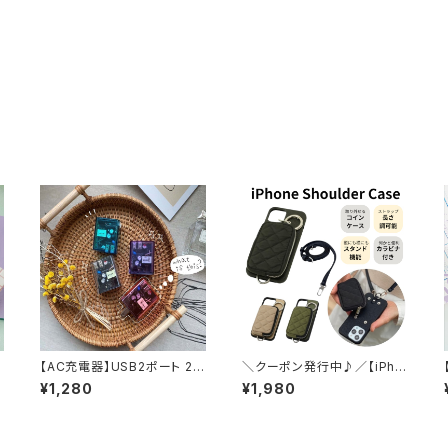
【AC充電器】USB2ポート 2p
＼クーポン発行中♪／【iPho
ort Smart IC付き クリア 充
neケース】 iPhone14 iPhon
¥1,280
¥1,980
ズ
電器 スケルトン 透明 同時充
e13 iPhone13Pro iPhone
電対応 USB-A
SE 第3世代 第2世代 iPhon
e8 ショルダーケース コイン
収納付き 肩掛け おしゃれ キ