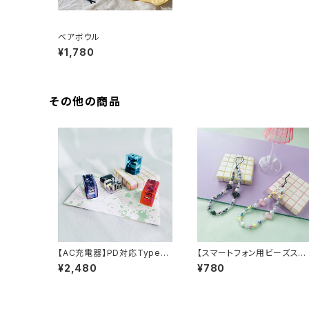
ベアボウル
¥1,780
その他の商品
【AC充電器】PD対応TypeC/
【スマートフォン用ビーズスト
USB-AクリアAC充電器20W
ラップ】カラフルハート スマ
¥2,480
¥780
スケルトン 透明 同時充電
ホストラップ ビーズ ビー
対応
アクセサリー 大人女子 韓
国ファッション ラグジュアリ
ー 可愛い トレンドコー