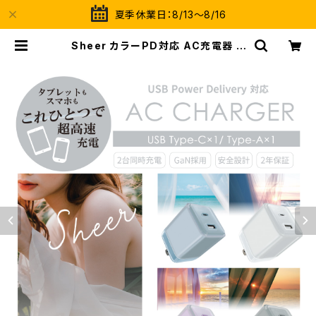
夏季休業日：8/13～8/16
Sheer カラーPD対応 AC充電器 P
D充電器 30Wスマホ タブレット Ty
pe-C USB-C USB-A 2台同時 安
全設計 ハーフクリア 長期保証 | Meli
a