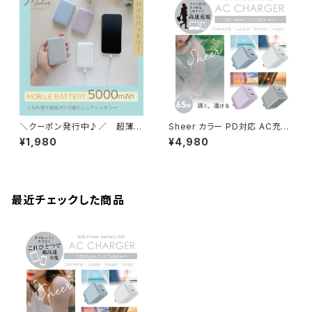
＼クーポン発行中♪／ 超薄
Sheer カラー PD対応 AC充電
型 コンパクト モバイルバッテ
器 PD充電器 65W スマホ タブ
¥1,980
¥4,980
リー 5000mAh カードサイ
レット ノートパソコン Type-C
ズ 3台同時充電 ニュアンス
USB-C USB-A 2台同時 安全
カラー くすみカラー
設計 ハーフクリア 長期保証
最近チェックした商品