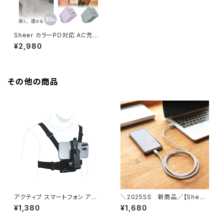
Sheer カラーPD対応 AC充電
器 PD充電器 30Wスマホ タブ
¥2,980
レット Type-C USB-C USB-
A 2台同時 安全設計 ハーフクリ
ア 長期保証
その他の商品
アクティブ スマートフォン アク
＼2025SS 新商品／【Sheer
セサリ アクションカメラ チェスト
カラーシリーズ】Type-A/Typ
¥1,380
¥1,680
ハーネス 動画 撮影 角度調節
e-Cケーブル 1.2m
スマホ iPhone