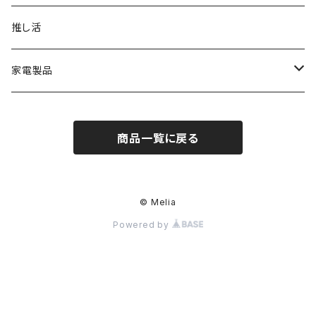
AC充電器
ポーチ
推し活
ワイヤレスチャージャー
家電製品
ストラップアダプター
季節家電
商品一覧に戻る
ケーブル
モバイルバッテリー
© Melia
Powered by