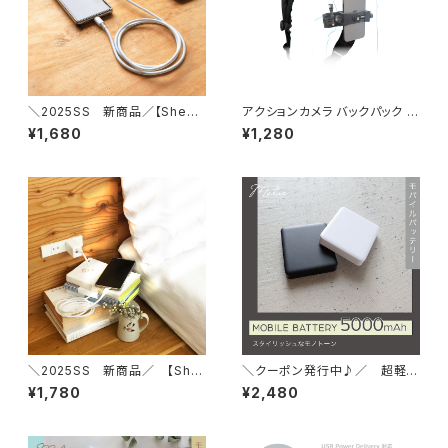
＼2025SS 新商品／【Sheer
アクションカメラ バックパック ア
カラーシリーズ】Type-A/Typ
クティブ スマートフォン アクセ
¥1,680
¥1,280
e-Cケーブル 1.2m
サリ バックパッククリップ 動画
撮影 角度調節 簡単 登山 ハイ
キング スマホ iPhone
＼2025SS 新商品／ 【She
＼クーポン発行中♪／ 超軽
er カラーシリーズ】Type-C/T
量 90g コンパクト モバイ
¥1,780
¥2,480
ype-Cケーブル 1.2m
ルバッテリー 5000mAh カ
ードサイズ PD対応 Power
Delivery ２０W 急速充電