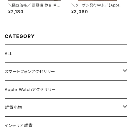
＼限定価格／ 扇風機 静音 卓上
＼クーポン発行中♪／【Apple
扇風機 DC 小型 角度調節 充電
Watchストーン付きメタルバン
¥2,180
¥3,060
式 携帯扇風機 スタンド式 LED
ド】大人女子 韓国ファッショ
大風量 風量3段階 アウトドア
ン トレンドコーデ Y２K お
持ち運び オフィス テレワーク
洒落女子 トレンド ウォッチバ
ンド ジュエリー ラインスト
ーン 人気 デート 特別な
CATEGORY
日
ALL
スマートフォンアクセサリー
iPhone ケース
Apple Watchアクセサリー
ショルダーストラップ
雑貨小物
ハンドストラップ
バッグ
インテリア雑貨