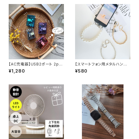
【AC充電器】USB2ポート 2por
【スマートフォン用メタルハンド
t Smart IC付き クリア 充電器
ストラップ】大人女子 韓国ファッ
¥1,280
¥580
スケルトン 透明 同時充電対応
ション 可愛い トレンドコーデ Y
USB-A
２Kファッション お洒落女子 トレ
ンド 人気 プレゼント デート 学
生 学校 OL